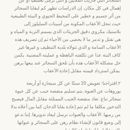
السجائر التي قاربت الملايين و التي ترمى تعسفيا أو عن
إهمال في كل مكان. إن الدراسات تظهر كم لبقايا السجائر
من أثر جسيم و خطير على المحيط الحيوي و البيئة الطبيعية
حيث تنحل الأعقاب المكونة من أسيتات السليلوز إلى
بلاستيك مكروي دقيق الجزيئات الذي يسمم التربة و المياه و
هي تقتل و تدمر ما لا يحصى من الأحياء ثم إن تصريف هذه
الأعقاب السامة و الذي تتولاه بلدية التنظيف و غيرها غير
كاف البتة عدا عن تكلفته الباهظة و عمليته المضنية. يكمن
حل مشكلة الأعقاب هذه بأن تلحق السجائر عند بيعها برهن
يمكن استرداد قيمته مقابل إعادة الأعقاب.
٢.اقتراحنا: تعويض 20 سنتًا عن كل سيجارة أو أربعة
يوروهات عن العبوة. يتم تسليم منفضة جيب عن كل عبوة
سجائر تباع. تعاد منفضة الجيب الممتلئة مقابل المال فيصبح
التدخين مكلفا ما لم تتم إعادة بقايا الدخان كما بين أعلاه بدلا
من رميها. الأعقاب والعبوات ترسل ليعاد تدويرها. إننا ندعو
إلى وضع قانون لإنشاء نظام رهن على السجائر و عبواتها