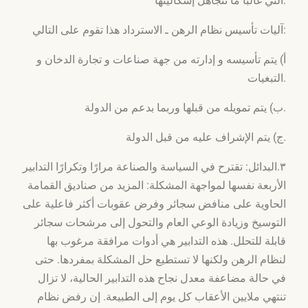
التي غالبا ما تُتجاهل إشكاليتها.
آليات تأسيس نظام الرهن ـ الاسترداد هذا تقوم على التالي:
أ) يتم تأسيسه و إدارته من جهة صناعات و تجارة الدخان و
التبغيات.
ب) يتم تمويله من قبلها وربما بدعم من الدولة.
ج) يتم الإشراف عليه من قبل الدولة.
٣.البدائل: تقترح في السياسة والصناعة مرارًا وتكرارًا التدابير
الأربعة نفسها لمواجهة المشكلة: المزيد من صناديق القمامة
الحاوية على منافض سجائر وفرض عقوبات أكثر فاعلية على
التوسيخ وزيادة الوعي العام والتحول إلى مرشحات سجائر
قابلة للتحلل. هذه التدابير هي أدوات مرافقة مرغوب بها
لنظام الرهن ولكنها لا تستطيع حل المشكلة بمفردها. حتى
في حالة مضاعفة معدل نجاح هذه التدابير الحالية، لا تزال
تنتهي ملايين الأعقاب كل يوم إلى الطبيعة. إن رفض نظام