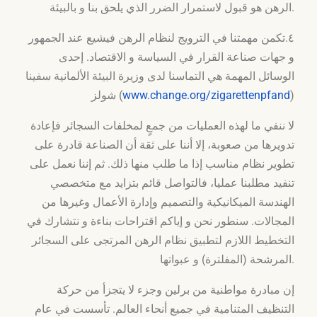
الرهن هو قبول لاستمرار الضرر الذي يلحق بنا و بالبيئة.
٤.تكمن مهمتنا في الترويج لنظام الرهن فيشيع عند الجمهور
و جهات صناعة القرار في السياسة و الاقتصاد. إحدى
الوسائل المهمة هي التماسنا لدى وزيرة البيئة الألمانية سفينا
)
www.change.org/zigarettenpfand
شولز (
لا ننفي ما لهذه العمليات من جمعٍ لمخلفات السجائر فإعادة
تدويرها من صعوبة، إلا أننا على ثقة أن الصناعة قادرة على
تطوير نظام مناسب إذا ما طلب منها ذلك. ثم إننا نعمل على
تنفيد مطلبنا عمليا، فالتواصل قائم بتزايد مع متخصصي
الهندسة الميكانيكية والتصميم وإدارة الأعمال وغيرها من
المجالات. سنطور نحن و إياكم اقتراحات بناءة و نتشارك في
التخطيط اللازم لتطبيق نظام الرهن المرتجى على السجائر
المرشحة (المفلترة) و عبواتها.
إن
مبادرة مواطنية من برلين وجزء لا يتجزأ من حركة
التنظيف المتنامية في جميع أنحاء العالم. تأسست في عام