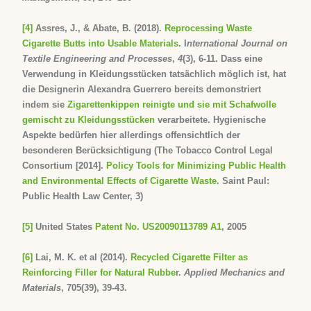
[4]
Assres, J., & Abate, B. (2018).
Reprocessing Waste
Cigarette Butts into Usable Materials
. I
nternational Journal on
Textile Engineering and Processes
,
4
(3), 6-11. Dass eine
Verwendung in Kleidungsstücken tatsächlich möglich ist, hat
die Designerin Alexandra Guerrero bereits demonstriert
indem sie
Zigarettenkippen reinigte und sie mit Schafwolle
gemischt zu Kleidungsstücken
verarbeitete. Hygienische
Aspekte bedürfen hier allerdings offensichtlich der
besonderen Berücksichtigung (The Tobacco Control Legal
Consortium [2014].
Policy Tools for Minimizing Public Health
and Environmental Effects of Cigarette Waste
. Saint Paul:
Public Health Law Center, 3)
[5]
United States
Patent No. US20090113789 A1
, 2005
[6]
Lai, M. K. et al (2014).
Recycled Cigarette Filter as
Reinforcing Filler for Natural Rubbe
r.
Applied Mechanics and
Materials
, 705(39), 39-43.