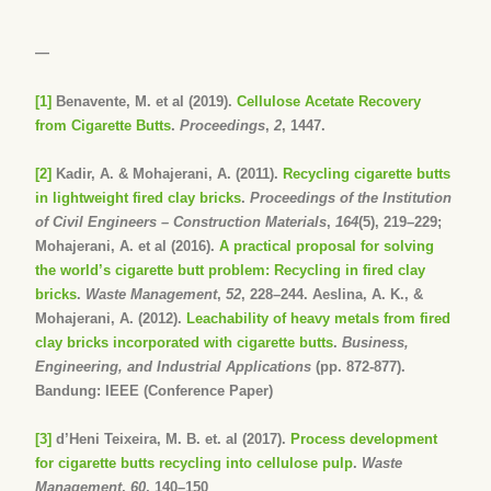
—
[1]
Benavente, M. et al (2019).
Cellulose Acetate Recovery
from Cigarette Butts
.
Proceedings
,
2
, 1447.
[2]
Kadir, A. & Mohajerani, A. (2011).
Recycling cigarette butts
in lightweight fired clay bricks
.
Proceedings of the Institution
of Civil Engineers – Construction Materials
,
164
(5), 219–229;
Mohajerani, A. et al (2016).
A practical proposal for solving
the world’s cigarette butt problem: Recycling in fired clay
bricks
.
Waste Management
,
52
, 228–244. Aeslina, A. K., &
Mohajerani, A. (2012).
Leachability of heavy metals from fired
clay bricks incorporated with cigarette butts
.
Business,
Engineering, and Industrial Applications
(pp. 872-877).
Bandung: IEEE (Conference Paper)
[3]
d’Heni Teixeira, M. B. et. al (2017).
Process development
for cigarette butts recycling into cellulose pulp
.
Waste
Management
,
60
, 140–150