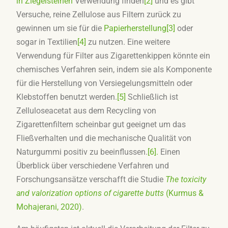
in Ziegelsteinen
Verwendung finden
[2]
und es gibt
Versuche, reine Zellulose aus Filtern zurück zu
gewinnen um sie für die
Papierherstellung
[3]
oder
sogar in Textilien
[4]
zu nutzen. Eine weitere
Verwendung für Filter aus Zigarettenkippen könnte ein
chemisches Verfahren sein, indem sie als Komponente
für die Herstellung von Versiegelungsmitteln oder
Klebstoffen benutzt werden.
[5]
Schließlich ist
Zelluloseacetat aus dem Recycling von
Zigarettenfiltern scheinbar gut geeignet um das
Fließverhalten und die mechanische Qualität von
Naturgummi positiv zu beeinflussen.
[6].
Einen
Überblick über verschiedene Verfahren und
Forschungsansätze verschafft die Studie
The toxicity
and valorization options of cigarette butts
(Kurmus &
Mohajerani, 2020)
.