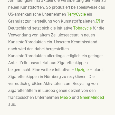
Am häufigsten ist aktuell die Verarbeitung der Filter zu
neuen Kunststoffen. So produziert beispielsweise das
US-amerikanische Unternehmen
TerryCycle
ein
Granulat zur Herstellung von Kunststoffpaletten.
[7]
In
Deutschland setzt sich die Initiative
Tobacycle
für die
Verwendung von altem Zelluloseacetat in neuen
Kunststoffprodukten ein. Unserem Kenntnisstand
nach wird den dabei hergestellten
Kunststoffprodukten allerdings lediglich ein geringer
Anteil Zelluloseactetat aus Zigarettenkippen
beigemischt. Eine weitere Initiative –
Upzigle
– plant,
Zigarettenkippen in Nürnberg zu rezyklieren. Die
vermutlich größten Aktivitäten zum Recycling von
Zigarettenfiltern in Europa gehen derzeit von den
französischen Unternehmen
MéGo
und
GreenMinded
aus.