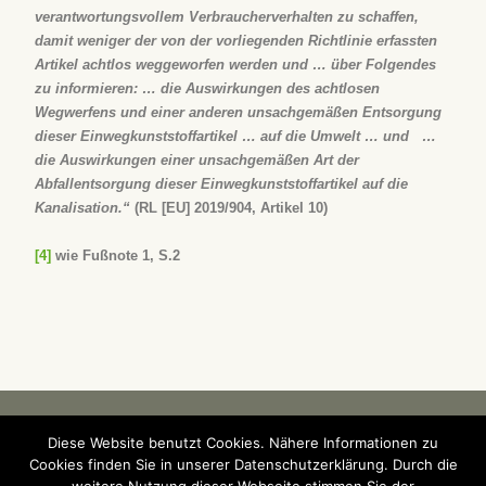
verantwortungsvollem Verbraucherverhalten zu schaffen,
damit weniger der von der vorliegenden Richtlinie erfassten
Artikel achtlos weggeworfen werden und … über Folgendes
zu informieren: … die Auswirkungen des achtlosen
Wegwerfens und einer anderen unsachgemäßen Entsorgung
dieser Einwegkunststoffartikel … auf die Umwelt … und …
die Auswirkungen einer unsachgemäßen Art der
Abfallentsorgung dieser Einwegkunststoffartikel auf die
Kanalisation.“
(RL [EU] 2019/904, Artikel 10)
[4]
wie Fußnote 1, S.2
Diese Website benutzt Cookies. Nähere Informationen zu
© Die Aufheber 2022
Impressum und
Datenschutzerklärung
Cookies finden Sie in unserer Datenschutzerklärung. Durch die
Kontakt