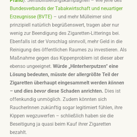
Pfand
). Sensibilisierungskampagnen – wie jene des
Bundesverbands der Tabakwirtschaft und neuartiger
Erzeugnisse (BVTE)
– und mehr Mülleimer sind
prinzipiell natürlich begrüßenswert, tragen aber nur
wenig zur Beendigung des Zigaretten-Litterings bei.
Ebenfalls ist der Vorschlag sinnvoll, mehr Geld in die
Reinigung des öffentlichen Raumes zu investieren. Als
Maßnahme gegen das Kippenproblem ist dieser aber
ebenso ungeeignet.
Würde „Hinterherputzen“ eine
Lösung bedeuten, müsste der allergrößte Teil der
Zigaretten überhaupt eingesammelt werden
können
–
und dies
bevor
diese Schaden anrichten.
Dies ist
offenkundig unmöglich. Zudem könnten sich
RaucherInnen zukünftig sogar legitimiert fühlen, ihre
Kippen wegzuwerfen – schließlich haben sie die
Beseitigung ja quasi beim Kauf ihrer Zigaretten
bezahlt.