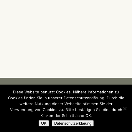
Diese Website benutzt Cookies. Nähere Informationen zu
© Die Aufheber 2022
Impressum und
Datenschutzerklärung
Cookies finden Sie in unserer Datenschutzerklärung. Durch die
Kontakt
weitere Nutzung dieser Webseite stimmen Sie der
Verwendung von Cookies zu. Bitte bestätigen Sie dies durch
Klicken der Schaltfläche OK.
OK
Datenschutzerklärung